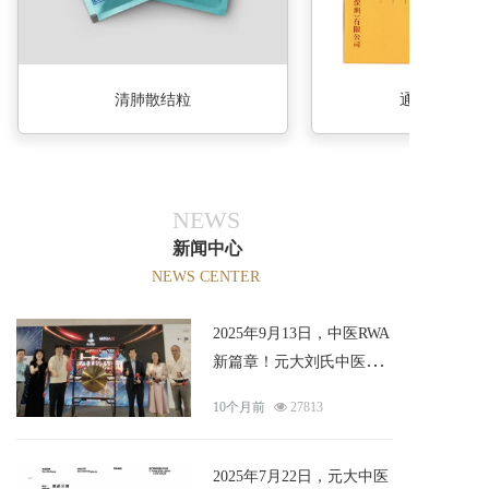
清肺散结粒
通络透骨喷
NEWS
新闻中心
NEWS CENTER
2025年9月13日，中医RWA
新篇章！元大刘氏中医携
专利产品及“1+N”模式亮相
10个月前
27813
Minax
2025年7月22日，元大中医