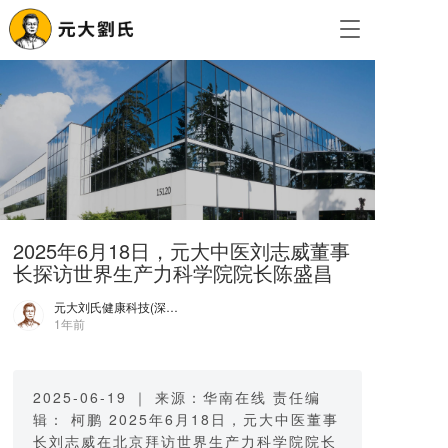
T
o
g
g
l
e
n
a
v
i
g
2025年6月18日，元大中医刘志威董事
a
长探访世界生产力科学院院长陈盛昌
t
i
元大刘氏健康科技(深圳)有限公司
o
1年前
n
2025-06-19 ｜ 来源：华南在线 责任编
辑： 柯鹏 2025年6月18日，元大中医董事
长刘志威在北京拜访世界生产力科学院院长